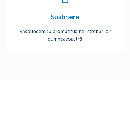
Susținere
Răspundem cu promptitudine întrebărilor
dumneavoastră
Ne propunem să asigurăm