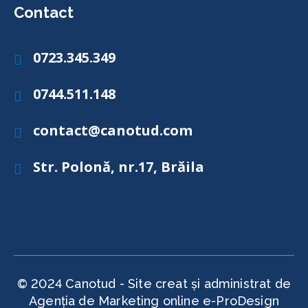
Contact
0723.345.349
Telefon
0744.511.148
Telefon
contact@canotud.com
Email
Str. Polonă, nr.17, Brăila
Adresă
© 2024 Canotud - Site creat și administrat de
Agenția de Marketing online e-ProDesign