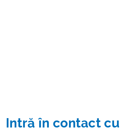
asistența noastră pentru
buna funcționare a navelor,
oferind soluții inovatoare și
eficiente în domeniul naval.
Intră în contact cu