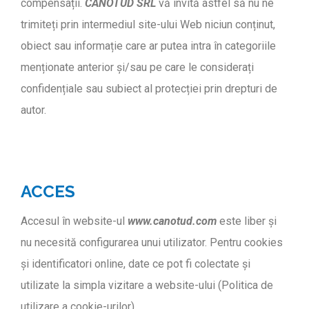
compensații.
CANOTUD SRL
vă invită astfel să nu ne
trimiteți prin intermediul site-ului Web niciun conținut,
obiect sau informație care ar putea intra în categoriile
menționate anterior și/sau pe care le considerați
confidențiale sau subiect al protecției prin drepturi de
autor.
ACCES
Accesul în website-ul
www.canotud.com
este liber și
nu necesită configurarea unui utilizator. Pentru cookies
și identificatori online, date ce pot fi colectate și
utilizate la simpla vizitare a website-ului (Politica de
utilizare a cookie-urilor)