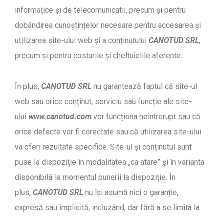
informațice și de telecomunicatii, precum și pentru
dobândirea cunoștințelor necesare pentru accesarea și
utilizarea site-ului web și a conținutului
CANOTUD SRL
,
precum și pentru costurile și cheltuielile aferente.
În plus,
CANOTUD SRL
nu garantează faptul că site-ul
web sau orice conținut, serviciu sau funcție ale site-
ului
www.canotud.com
vor funcționa neîntrerupt sau că
orice defecte vor fi corectate sau că utilizarea site-ului
va oferi rezultate specifice. Site-ul și conținutul sunt
puse la dispoziție în modalitatea „ca atare” și în varianta
disponibilă la momentul punerii la dispoziție. În
plus,
CANOTUD SRL
nu își asumă nici o garanție,
expresă sau implicită, incluzând, dar fără a se limita la