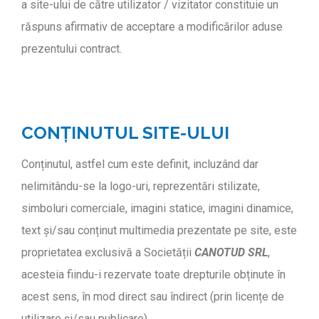
a site-ului de către utilizator / vizitator constituie un
răspuns afirmativ de acceptare a modificărilor aduse
prezentului contract.
CONȚINUTUL SITE-ULUI
Conținutul, astfel cum este definit, incluzând dar
nelimitându-se la logo-uri, reprezentări stilizate,
simboluri comerciale, imagini statice, imagini dinamice,
text și/sau conținut multimedia prezentate pe site, este
proprietatea exclusivă a Societății
CANOTUD SRL
,
acesteia fiindu-i rezervate toate drepturile obținute în
acest sens, în mod direct sau îndirect (prin licențe de
utilizare și/sau publicare).