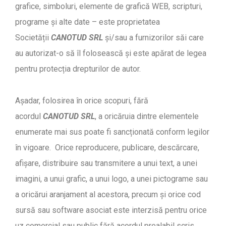
grafice, simboluri, elemente de grafică WEB, scripturi,
programe și alte date – este proprietatea
Societății
CANOTUD SRL
și/sau a furnizorilor săi care
au autorizat-o să îl folosească și este apărat de legea
pentru protecția drepturilor de autor.
Așadar, folosirea în orice scopuri, fără
acordul
CANOTUD SRL
, a oricăruia dintre elementele
enumerate mai sus poate fi sancționată conform legilor
în vigoare. Orice reproducere, publicare, descărcare,
afișare, distribuire sau transmitere a unui text, a unei
imagini, a unui grafic, a unui logo, a unei pictograme sau
a oricărui aranjament al acestora, precum și orice cod
sursă sau software asociat este interzisă pentru orice
uz comercial sau public fără acordul prealabil scris