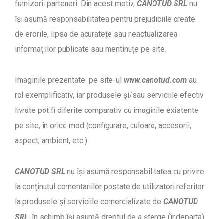
furnizorii parteneri. Din acest motiv,
CANOTUD SRL
nu
își asumă responsabilitatea pentru prejudiciile create
de erorile, lipsa de acuratețe sau neactualizarea
informațiilor publicate sau mentinuțe pe site.
Imaginile prezentate pe site-ul
www.canotud.com
au
rol exemplificativ, iar produsele și/sau serviciile efectiv
livrate pot fi diferite comparativ cu imaginile existente
pe site, în orice mod (configurare, culoare, accesorii,
aspect, ambient, etc.)
CANOTUD SRL
nu își asumă responsabilitatea cu privire
la conținutul comentariilor postate de utilizatori referitor
la produsele și serviciile comercializate de
CANOTUD
SRL
, în schimb își asumă dreptul de a șterge (îndeparta)