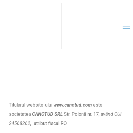
Termeni Și Condiții
Titularul website-ului
www.canotud.com
este
societatea
CANOTUD SRL
Str. Polonă nr. 17,
având
CUI
24568262
,
atribut fiscal RO.