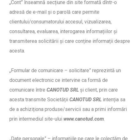
„Cont” înseamnă secțiune din site formată dîntr-o
adresă de e-mail și o parolă care permite
clientului/consumatorului accesul, vizualizarea,
consultarea, evaluarea, interogarea informațiilor și
transmiterea solicitării și care conține informații despre
acesta.
„Formular de comunicare – solicitare” reprezintă un
document electronic ce intervine ca formă de
comunicare între
CANOTUD SRL
și client, prin care
acesta transmite Societății
CANOTUD SRL
intenția sa
de a achiziționa produse/servicii sau a primi informări
prin intermediul site-ului
www.canotud.com
.
„Date personale” – informațiile pe care le colectăm de