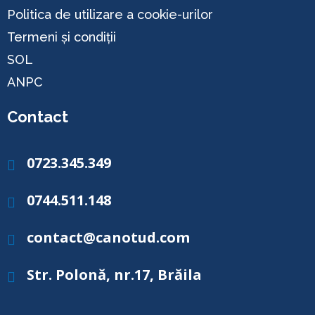
Politica de utilizare a cookie-urilor
Termeni și condiții
SOL
ANPC
Contact
0723.345.349
Telefon
0744.511.148
Telefon
contact@canotud.com
Email
Str. Polonă, nr.17, Brăila
Adresă