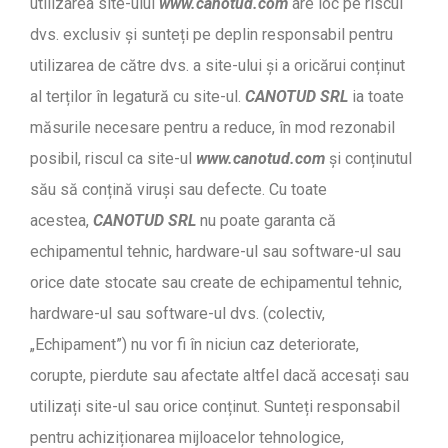
utilizarea site-ului
www.canotud.com
are loc pe riscul
dvs. exclusiv și sunteți pe deplin responsabil pentru
utilizarea de către dvs. a site-ului și a oricărui conținut
al terților în legatură cu site-ul.
CANOTUD SRL
ia toate
măsurile necesare pentru a reduce, în mod rezonabil
posibil, riscul ca site-ul
www.canotud.com
și conținutul
său să conțină viruși sau defecte. Cu toate
acestea,
CANOTUD SRL
nu poate garanta că
echipamentul tehnic, hardware-ul sau software-ul sau
orice date stocate sau create de echipamentul tehnic,
hardware-ul sau software-ul dvs. (colectiv,
„Echipament”) nu vor fi în niciun caz deteriorate,
corupte, pierdute sau afectate altfel dacă accesați sau
utilizați site-ul sau orice conținut. Sunteți responsabil
pentru achiziționarea mijloacelor tehnologice,